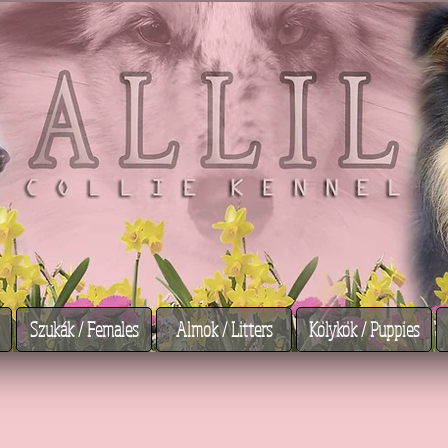
Szukák / Females
Almok / Litters
Kölykök / Puppies